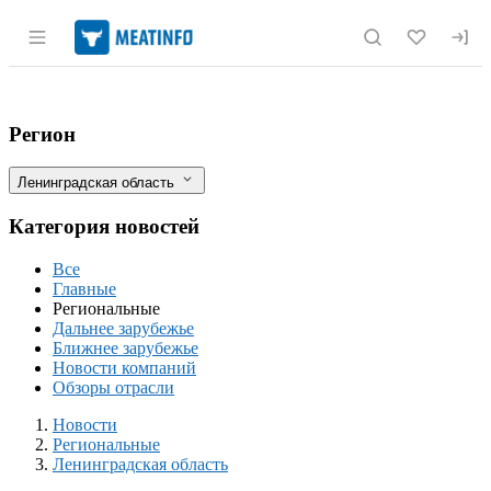
Раздел навигации по сайту meatinfo.r
Осторожно: проблемы с качеством инку
Фильтры
Регион
Ленинградская область
Категория новостей
Все
Главные
Региональные
Дальнее зарубежье
Ближнее зарубежье
Новости компаний
Обзоры отрасли
Новости
Разделы
Новости
Региональные
Ленинградская область