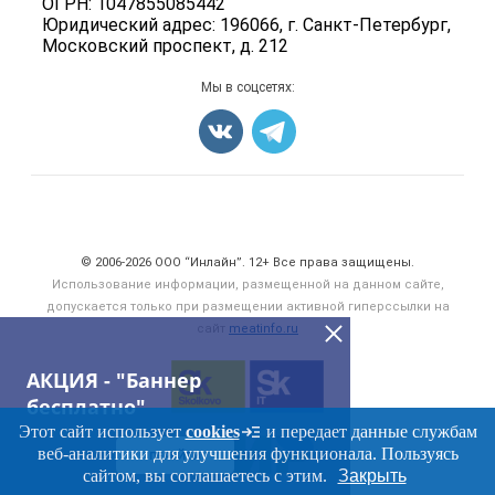
ОГРН: 1047855085442
Мониторинг
Мясные снеки
Юридический адрес: 196066, г. Санкт-Петербург,
Вакансии
Московский проспект, д. 212
Яйца
Блог
Добавить объявление
Мы в соцсетях:
Карта объявлений
Счетчики, авторское право, логотипы
© 2006‑2026 ООО “Инлайн”. 12+ Все права защищены.
Использование информации, размещенной на данном сайте,
допускается только при размещении активной гиперссылки на
сайт
meatinfo.ru
АКЦИЯ - "Баннер
бесплатно"
Этот сайт использует
cookies
и передает данные службам
веб-аналитики для улучшения функционала. Пользуясь
ПЕРЕЙТИ
сайтом, вы соглашаетесь с этим.
Закрыть