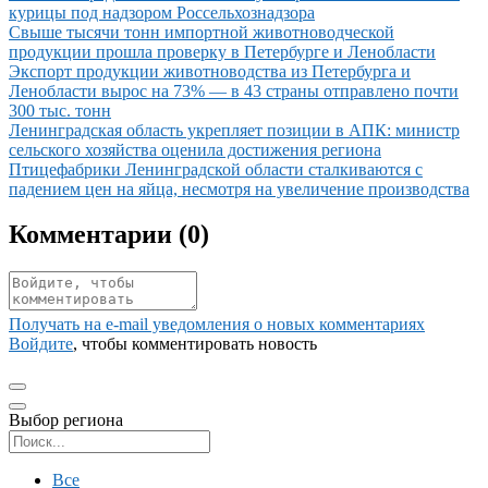
курицы под надзором Россельхознадзора
Иллюстрация новости
Свыше тысячи тонн импортной животноводческой
продукции прошла проверку в Петербурге и Ленобласти
Иллюстрация новости
Экспорт продукции животноводства из Петербурга и
Ленобласти вырос на 73% — в 43 страны отправлено почти
300 тыс. тонн
Иллюстрация новости
Ленинградская область укрепляет позиции в АПК: министр
сельского хозяйства оценила достижения региона
Иллюстрация новости
Птицефабрики Ленинградской области сталкиваются с
падением цен на яйца, несмотря на увеличение производства
Комментарии (
0
)
Получать на e‑mail уведомления о новых комментариях
Войдите
, чтобы комментировать новость
Выбор региона
Поиск региона
Все