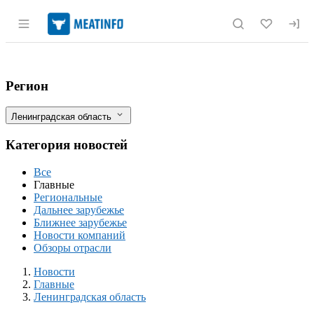
Раздел навигации по сайту meatinfo.r
Ленобласть поставит в Северную Корею
Фильтры
Регион
Ленинградская область
Категория новостей
Все
Главные
Региональные
Дальнее зарубежье
Ближнее зарубежье
Новости компаний
Обзоры отрасли
Новости
Разделы
Новости
Главные
Ленинградская область