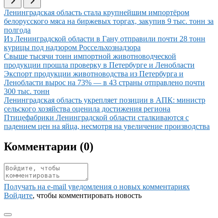
Иллюстрация новости
Ленинградская область стала крупнейшим импортёром
белорусского мяса на биржевых торгах, закупив 9 тыс. тонн за
полгода
Иллюстрация новости
Из Ленинградской области в Гану отправили почти 28 тонн
курицы под надзором Россельхознадзора
Иллюстрация новости
Свыше тысячи тонн импортной животноводческой
продукции прошла проверку в Петербурге и Ленобласти
Иллюстрация новости
Экспорт продукции животноводства из Петербурга и
Ленобласти вырос на 73% — в 43 страны отправлено почти
300 тыс. тонн
Иллюстрация новости
Ленинградская область укрепляет позиции в АПК: министр
сельского хозяйства оценила достижения региона
Иллюстрация новости
Птицефабрики Ленинградской области сталкиваются с
падением цен на яйца, несмотря на увеличение производства
Комментарии (
0
)
Получать на e‑mail уведомления о новых комментариях
Войдите
, чтобы комментировать новость