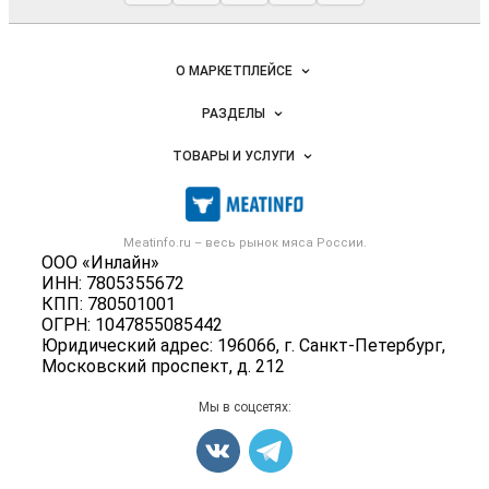
мясопродукты
Важные разделы и контакты
Навигация по сайту
О МАРКЕТПЛЕЙСЕ
Новости Meatinfo.ru
РАЗДЕЛЫ
Услуги и цены
Объявления
ТОВАРЫ И УСЛУГИ
Размещение рекламы
Каталог компаний
Мясо, мясопродукты
Публичная оферта
Новости рынка
Скот в живом весе
Контактная информация
Форум
Meatinfo.ru – весь
рынок мяса
России.
Колбасы, сосиски, деликатесы
Политика обработки персональных данных
ООО «Инлайн»
Энциклопедия
Мясные полуфабрикаты
ИНН: 7805355672
Для СМИ
Бренды
КПП: 780501001
Мясные консервы
ОГРН: 1047855085442
Мониторинг
Мясные снеки
Юридический адрес: 196066, г. Санкт-Петербург,
Вакансии
Московский проспект, д. 212
Яйца
Блог
Добавить объявление
Мы в соцсетях:
Карта объявлений