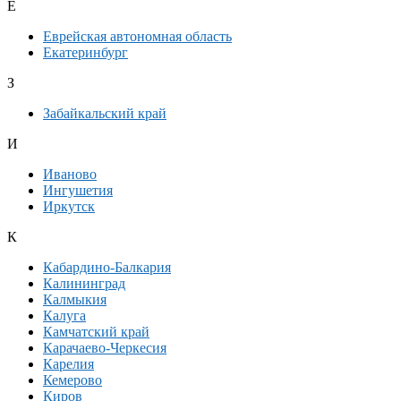
Е
Еврейская автономная область
Екатеринбург
З
Забайкальский край
И
Иваново
Ингушетия
Иркутск
К
Кабардино-Балкария
Калининград
Калмыкия
Калуга
Камчатский край
Карачаево-Черкесия
Карелия
Кемерово
Киров