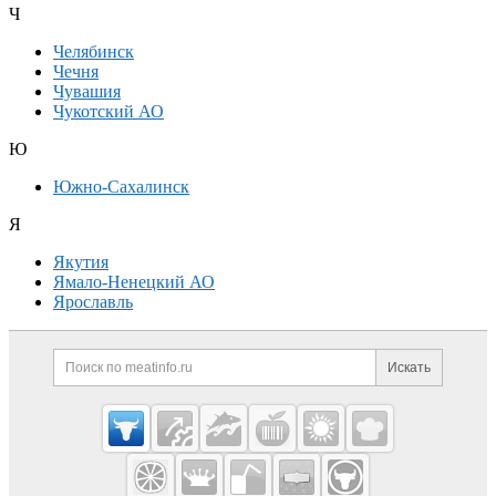
Ч
Челябинск
Чечня
Чувашия
Чукотский АО
Ю
Южно-Сахалинск
Я
Якутия
Ямало-Ненецкий АО
Ярославль
Дополнительная информация
Поиск по сайту и ссылк
Искать
Cсылки на полезные проекты
Meatinfo.ru —
мясо и