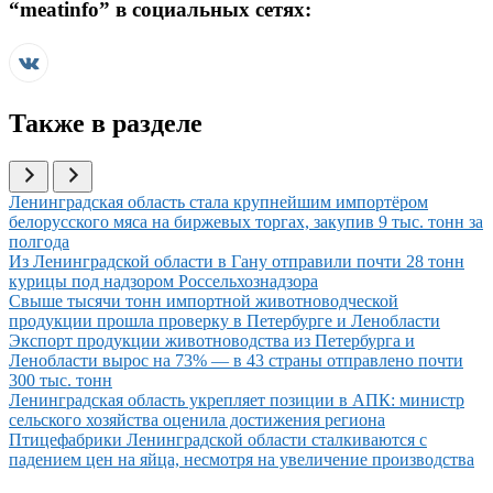
“
meatinfo
” в социальных сетях:
Также в разделе
Иллюстрация новости
Ленинградская область стала крупнейшим импортёром
белорусского мяса на биржевых торгах, закупив 9 тыс. тонн за
полгода
Иллюстрация новости
Из Ленинградской области в Гану отправили почти 28 тонн
курицы под надзором Россельхознадзора
Иллюстрация новости
Свыше тысячи тонн импортной животноводческой
продукции прошла проверку в Петербурге и Ленобласти
Иллюстрация новости
Экспорт продукции животноводства из Петербурга и
Ленобласти вырос на 73% — в 43 страны отправлено почти
300 тыс. тонн
Иллюстрация новости
Ленинградская область укрепляет позиции в АПК: министр
сельского хозяйства оценила достижения региона
Иллюстрация новости
Птицефабрики Ленинградской области сталкиваются с
падением цен на яйца, несмотря на увеличение производства