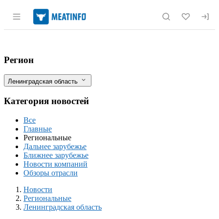
Раздел навигации по сайту meatinfo.r
Экспорт животноводческой продукции из
Фильтры
Регион
Ленинградская область
Категория новостей
Все
Главные
Региональные
Дальнее зарубежье
Ближнее зарубежье
Новости компаний
Обзоры отрасли
Новости
Разделы
Новости
Региональные
Ленинградская область