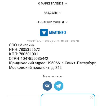
Важные разделы и контакты
Навигация по сайту
О МАРКЕТПЛЕЙСЕ
Новости Meatinfo.ru
РАЗДЕЛЫ
Услуги и цены
Объявления
ТОВАРЫ И УСЛУГИ
Размещение рекламы
Каталог компаний
Мясо, мясопродукты
Публичная оферта
Новости рынка
Скот в живом весе
Контактная информация
Форум
Meatinfo.ru – весь
рынок мяса
России.
Колбасы, сосиски, деликатесы
Политика обработки персональных данных
ООО «Инлайн»
Энциклопедия
Мясные полуфабрикаты
ИНН: 7805355672
Для СМИ
Бренды
КПП: 780501001
Мясные консервы
ОГРН: 1047855085442
Мониторинг
Мясные снеки
Юридический адрес: 196066, г. Санкт-Петербург,
Вакансии
Московский проспект, д. 212
Яйца
Блог
Добавить объявление
Мы в соцсетях:
Карта объявлений
Счетчики, авторское право, логотипы