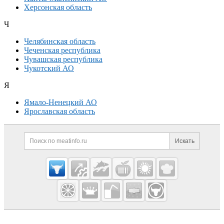
Херсонская область
Ч
Челябинская область
Чеченская республика
Чувашская республика
Чукотский АО
Я
Ямало-Ненецкий АО
Ярославская область
Дополнительная информация
Поиск по сайту и ссылк
Искать
Cсылки на полезные проекты
Meatinfo.ru —
мясо и
мясопродукты